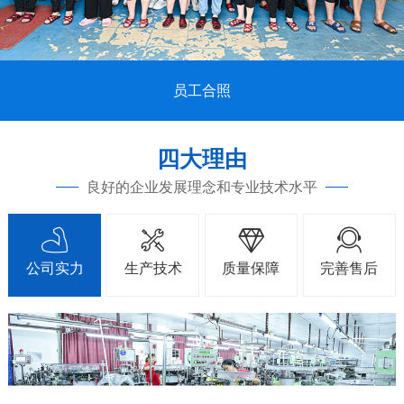
员工合照
...
四大理由
良好的企业发展理念和专业技术水平




公司实力
生产技术
质量保障
完善售后