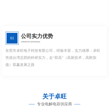
公司实力优势
01
STRENGTH ADVANTAGE
东莞市卓旺电子科技有限公司，经验丰富，实力雄厚；卓旺
凭借台湾总部的科研实力，走“双高”（高新技术，高附加
值）双赢发展之路
关于卓旺
专业电解电容供应商