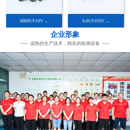
6800UF10V ...
6.8UF450V ...
企业形象
成熟的生产技术，精良的检测设备