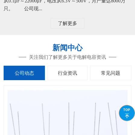
从0.1μF～22000μF，电压从6.3V～500V，月产量达8000万
只。 公司现...
了解更多
新闻中心
关注我们了解更多关于电解电容资讯
公司动态
行业资讯
常见问题