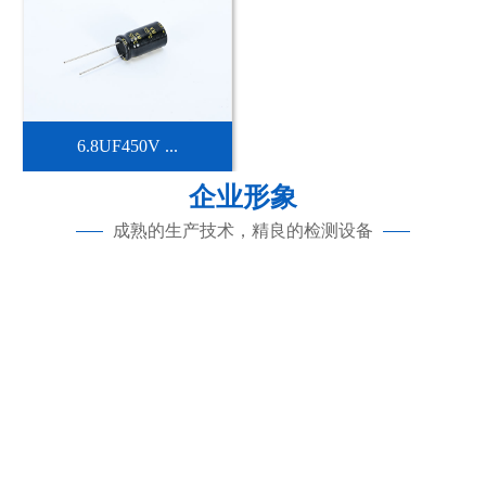
6.8UF450V ...
企业形象
成熟的生产技术，精良的检测设备