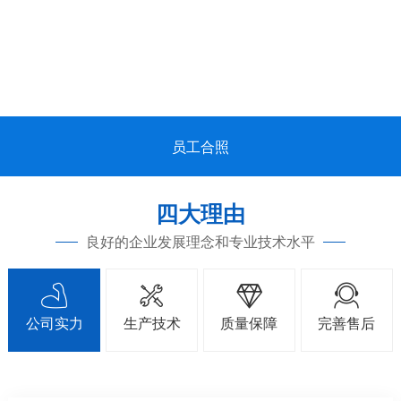
员工合照
...
四大理由
良好的企业发展理念和专业技术水平




公司实力
生产技术
质量保障
完善售后